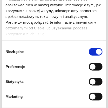
analizować ruch w naszej witrynie. Informacje o tym, jak
korzystasz z naszej witryny, udostępniamy partnerom
społecznościowym, reklamowym i analitycznym.
Partnerzy mogą połączyć te informacje z innymi danymi
otrzymanymi od Ciebie lub uzyskanymi podczas
korzystania z ich usług.
Zbiorniki piwa - pod nadzorem
Wybór
Niezbędne
zgody
"Zaletą tego rozwiązania jest bardzo szybka reakcja i długa
żywotność baterii. Dzięki firmie TLV s.r.o. i jej systemu GPS
Nadzór jesteśmy zadowoleni, zwłaszcza z ich podejścia do
Preferencje
konkretnych potrzeb naszej firmy."
Tomáš Sedláček,
Statystyka
Quality and Development Manager CZ/SK
Czytaj więcej
Marketing