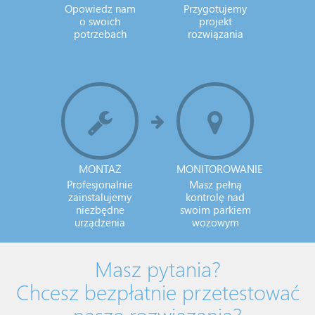
Opowiedz nam
Przygotujemy
o swoich
projekt
potrzebach
rozwiązania
MONTAŻ
MONITOROWANIE
Profesjonalnie
Masz pełną
zainstalujemy
kontrolę nad
niezbędne
swoim parkiem
urządzenia
wozowym
Masz pytania?
Chcesz bezpłatnie przetestować
nasze rozwiązania?