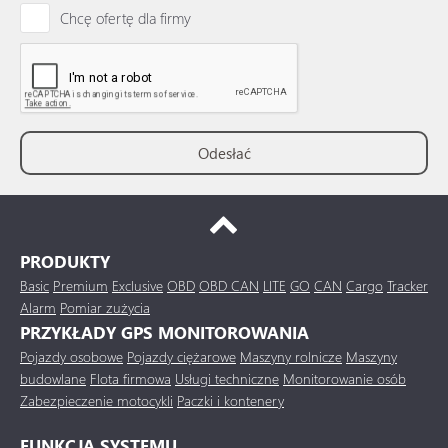
Chcę ofertę dla firmy
PRODUKTY
Basic
Premium
Exclusive
OBD
OBD CAN
LITE
GO
CAN
Cargo
Tracker
Alarm
Pomiar zużycia
PRZYKŁADY GPS MONITOROWANIA
Pojazdy osobowe
Pojazdy ciężarowe
Maszyny rolnicze
Maszyny
budowlane
Flota firmowa
Usługi techniczne
Monitorowanie osób
Zabezpieczenie motocykli
Paczki i kontenery
FUNKCJA SYSTEMU