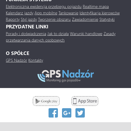
Elektroniczna ewidencja przebiegu pojazdu
Realtime mapa
Kalendarz jazdy
App mobilne
Tankowanie
Identyfikacja kierowców
Raporty
Styl jazdy
Tworzenie obszaru
Zawiadomienie
Statystyki
PRZYDATNE LINKI
Porady i doświadczenia
Jak to działa
Warunki handlowe
Zasady
przetwarzania danych osobowych
O SPÓŁCE
GPS Nadzór
Kontakty