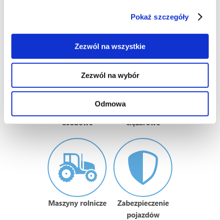
Monitorujemy wszystko, co jest
Pokaż szczegóły
w ruchu
Zezwól na wszystkie
Zezwól na wybór
Odmowa
Samochody
Samochody
osobowe
ciężarowe
Maszyny rolnicze
Zabezpieczenie
pojazdów