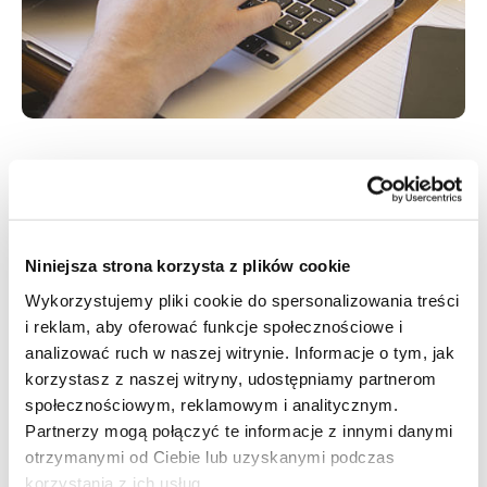
Niniejsza strona korzysta z plików cookie
Wykorzystujemy pliki cookie do spersonalizowania treści
i reklam, aby oferować funkcje społecznościowe i
analizować ruch w naszej witrynie. Informacje o tym, jak
Zbiorniki piwa - pod nadzorem
korzystasz z naszej witryny, udostępniamy partnerom
społecznościowym, reklamowym i analitycznym.
"Zaletą tego rozwiązania jest bardzo szybka reakcja i długa
Partnerzy mogą połączyć te informacje z innymi danymi
żywotność baterii. Z firmy TLV s.r.o. oraz ich systemu GPS
otrzymanymi od Ciebie lub uzyskanymi podczas
Nadzór jesteśmy zadowoleni, zwłaszcza z ich podejściem do
korzystania z ich usług.