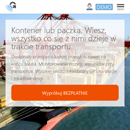
DEMO
MENU
Kontener lub paczka. Wiesz,
wszystko co się z nimi dzieje w
trakcie transportu.
Doskonały przegląd o każdej przesyłce, nawet na
końcu świata. Monitorowanie pozycji, warunków przy
transporcie. Wysokiej jakości lokalizatory GPS na długie
i zdradliwe drogi.
Wypróbuj BEZPŁATNIE