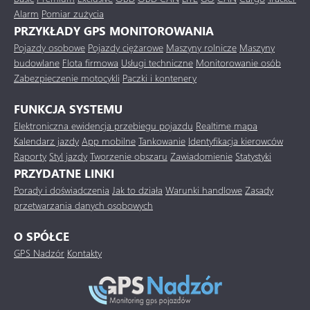
Alarm
Pomiar zużycia
PRZYKŁADY GPS MONITOROWANIA
Pojazdy osobowe
Pojazdy ciężarowe
Maszyny rolnicze
Maszyny
budowlane
Flota firmowa
Usługi techniczne
Monitorowanie osób
Zabezpieczenie motocykli
Paczki i kontenery
FUNKCJA SYSTEMU
Elektroniczna ewidencja przebiegu pojazdu
Realtime mapa
Kalendarz jazdy
App mobilne
Tankowanie
Identyfikacja kierowców
Raporty
Styl jazdy
Tworzenie obszaru
Zawiadomienie
Statystyki
PRZYDATNE LINKI
Porady i doświadczenia
Jak to działa
Warunki handlowe
Zasady
przetwarzania danych osobowych
O SPÓŁCE
GPS Nadzór
Kontakty