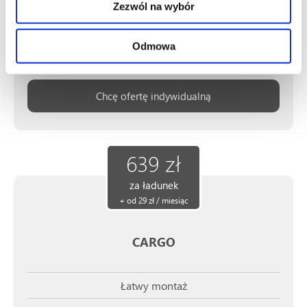
Zezwól na wybór
Opcjonalne próbkowanie
Odmowa
Więcej informacji
Chcę ofertę indywidualną
639 zł
za ładunek
+ od 29 zł / miesiąc
CARGO
Łatwy montaż