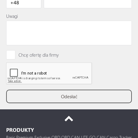
Uwagi
Chcę ofertę dla firmy
PRODUKTY
Basic
Premium
Exclusive
OBD
OBD CAN
LITE
GO
CAN
Cargo
Tracker