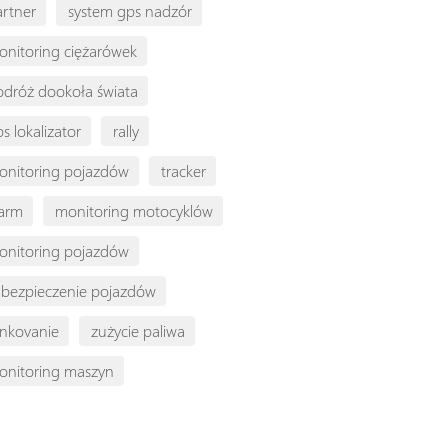
artner
system gps nadzór
onitoring ciężarówek
odróż dookoła świata
s lokalizator
rally
onitoring pojazdów
tracker
larm
monitoring motocyklów
onitoring pojazdów
abezpieczenie pojazdów
ankovanie
zużycie paliwa
onitoring maszyn