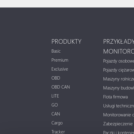
PRODUKTY
PRZYKŁADY
MONITOR
Basic
Premium
Pojazdy osobow
Exclusive
Pojazdy ciężaro
OBD
Maszyny rolnicz
OBD CAN
Maszyny budow
LITE
Flota firmowa
GO
Usługi technicz
CAN
Monitorowanie 
Cargo
Zabezpieczenie 
Tracker
Paczki i kontene