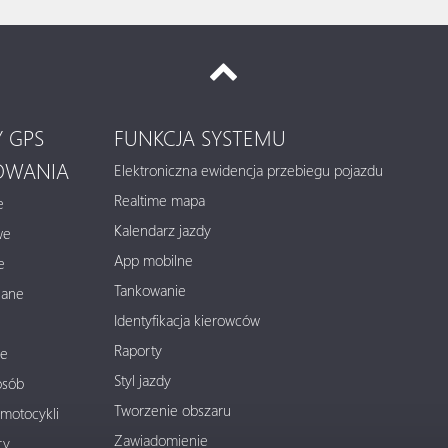
 GPS
FUNKCJA SYSTEMU
OWANIA
Elektroniczna ewidencja przebiegu pojazdu
Realtime mapa
e
Kalendarz jazdy
we
App mobilne
e
Tankowanie
lane
Identyfikacja kierowców
Raporty
ne
Styl jazdy
osób
Tworzenie obszaru
motocykli
Zawiadomienie
ry