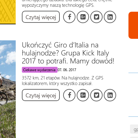
wypożyczymy naszą technologię GPS.
Czytaj więcej
Ukończyć Giro d‘Italia na
hulajnodze? Grupa Kick Italy
2017 to potrafi. Mamy dowód!
Ciekawe wydarzenia
07. 06. 2017
3572 km, 21 etapów. Na hulajnodze. Z GPS
lokalizatorem, który wszystko zapisał.
Czytaj więcej
gp