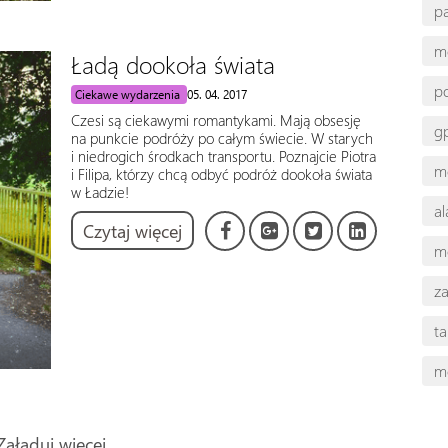
p
m
Ładą dookoła świata
p
Ciekawe wydarzenia
05. 04. 2017
Czesi są ciekawymi romantykami. Mają obsesję
gp
na punkcie podróży po całym świecie. W starych
i niedrogich środkach transportu. Poznajcie Piotra
m
i Filipa, którzy chcą odbyć podróż dookoła świata
w Ładzie!
a
Czytaj więcej
m
z
t
m
Załaduj więcej