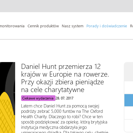
monitorowania
Cennik produktów
Nasz system
Porady i doświadczenie
R
Daniel Hunt przemierza 12
krajów w Europie na rowerze.
Przy okazji zbiera pieniądze
na cele charytatywne
Ciekawe wydarzenia
28. 07. 2017
Latem chce Daniel Hunt za pomocą swojej
podróży zebrać 5,000 funtów na The Oxford
Health Charity. Dlaczego to robi? Chce w ten
sposób podziękować za opiekę, którą brytyjska
instytucja medyczna obdarzyła jego
umierającego dziadka. Dla takiego celu, chętnie