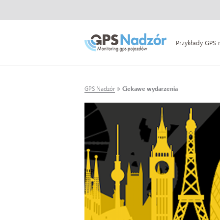
Przykłady GPS 
GPS Nadzór
Ciekawe wydarzenia