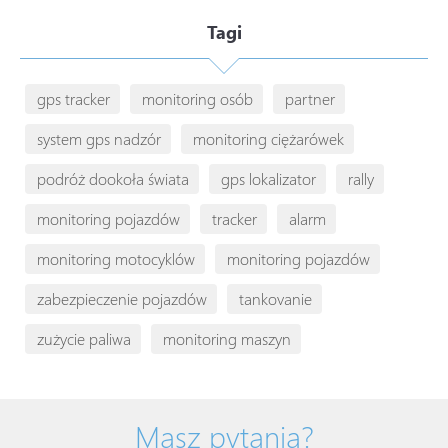
Tagi
gps tracker
monitoring osób
partner
system gps nadzór
monitoring ciężarówek
podróż dookoła świata
gps lokalizator
rally
monitoring pojazdów
tracker
alarm
monitoring motocyklów
monitoring pojazdów
zabezpieczenie pojazdów
tankovanie
zużycie paliwa
monitoring maszyn
Masz pytania?