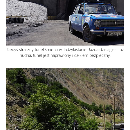
Kiedyś straszny tunel śmierci w Tadżykistanie. Jazda dzisiaj jest już
nudna, tunel jest naprawiony i całkiem bezpieczny.