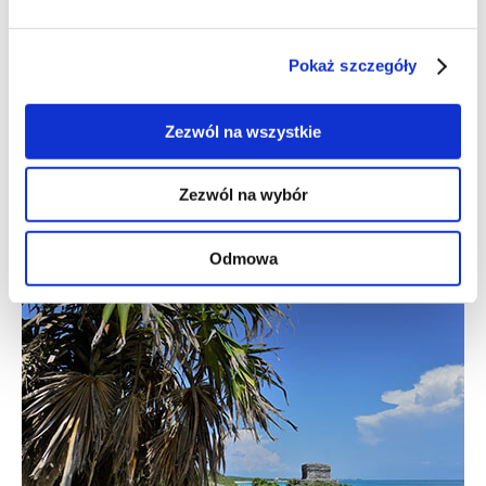
Niedotrzymanie najmniejszej dozwolonej prędkości w Nowym
Meksyku.
Pokaż szczegóły
Nasza podróż była wielką przygodą, spotkaliśmy wielu ludzi i
przeżyliśmy wiele dobrych i gorszych doświadczeń. Przed
Zezwól na wszystkie
podróżą baliśmy się wielu rzeczy, ale nic strasznego się nie stało i
bawiliśmy się naprawdę dobrze. Teraz, leżąc w łóżku, jedząc w
Zezwól na wybór
suchym i ciepłym domu, rozmyślamy nad następnymi
wycieczkami."
Odmowa