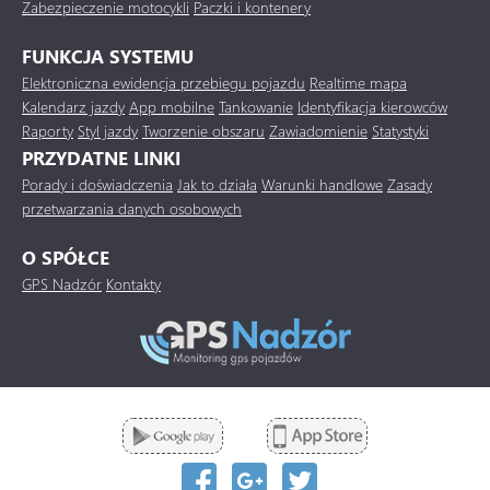
Zabezpieczenie motocykli
Paczki i kontenery
FUNKCJA SYSTEMU
Elektroniczna ewidencja przebiegu pojazdu
Realtime mapa
Kalendarz jazdy
App mobilne
Tankowanie
Identyfikacja kierowców
Raporty
Styl jazdy
Tworzenie obszaru
Zawiadomienie
Statystyki
PRZYDATNE LINKI
Porady i doświadczenia
Jak to działa
Warunki handlowe
Zasady
przetwarzania danych osobowych
O SPÓŁCE
GPS Nadzór
Kontakty