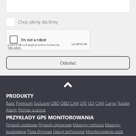
Chcę ofertę dla firmy
PRODUKTY
Basic
Premium
Exclusive
OBD
OBD CAN
LITE
GO
CAN
Cargo
Tracker
Alarm
Pomiar zużycia
PRZYKŁADY GPS MONITOROWANIA
Pojazdy osobowe
Pojazdy ciężarowe
Maszyny rolnicze
Maszyny
budowlane
Flota firmowa
Usługi techniczne
Monitorowanie osób