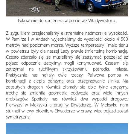
Pakowanie do kontenera w porcie we Władywostoku.
Z żygulikiem przejechaliśmy ekstremalne nadmorskie wysokości.
W Pamirze i w Andach wyjechaliśmy do wysokości około 4 500
metrów nad poziomem morza. Wyższe temperatury i mało tlenu
w powietrzu były dla naszej Łady prawie śmiertelną kombinacją.
Często zdarzało się, że musieliśmy się zatrzymać, poczekać aż
pojazd odpocznie, żebyśmy mogli kontynuować. Czasami się
zatrzymał na ruchliwym skrzyżowaniu pośrodku miasta.
Praktycznie nas nękały dwie rzeczy. Paliwowa pompa w
kombinacji z ciepłą benzyną oraz przegrzewanie silnika. Na
zepsutych drogach również złamały się obie tylne sprężyny,
trochę się zmieniła geometria podwozia oraz wiele innych
drobiazgów. Spotkały nas również dwa wypadki drogowe.
Pierwszy w Meksyku a drugi w Ekwadorze. W Meksyku nam
stuknęli w lewy błotnik, w Ekwadorze w prawy, więc pojazd został
symetryczny.