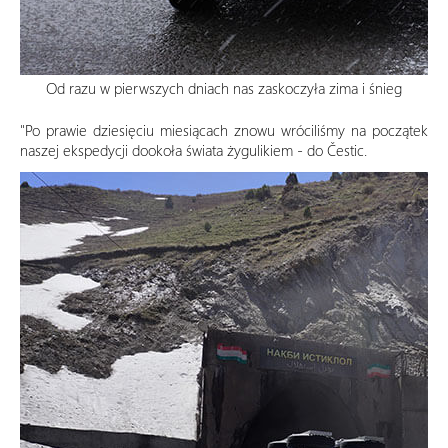
Od razu w pierwszych dniach nas zaskoczyła zima i śnieg
"Po prawie dziesięciu miesiącach znowu wróciliśmy na początek
naszej ekspedycji dookoła świata żygulikiem - do Čestic.